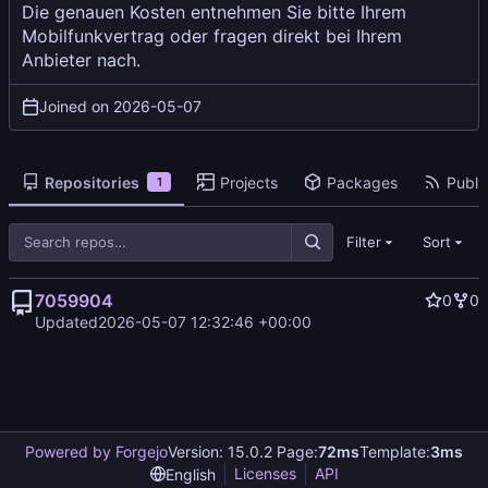
Die genauen Kosten entnehmen Sie bitte Ihrem
Mobilfunkvertrag oder fragen direkt bei Ihrem
Anbieter nach.
Joined on
2026-05-07
Repositories
Projects
Packages
Public
1
Filter
Sort
7059904
0
0
Updated
2026-05-07 12:32:46 +00:00
Powered by Forgejo
Version: 15.0.2 Page:
72ms
Template:
3ms
Licenses
API
English